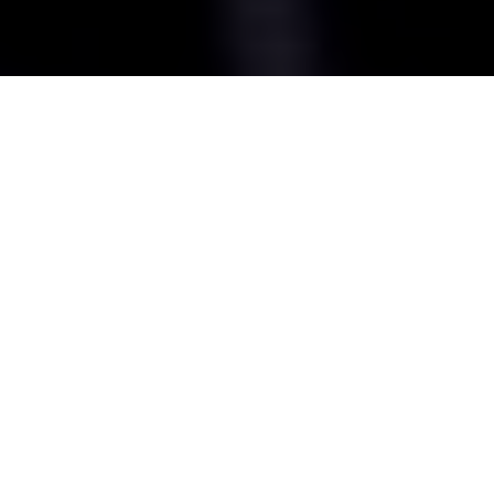
Uniport Bilbao como líder del
sector
logístico portuario
En el mundo de la logística y el comercio internacional, la
eficiencia y la colaboración son esenciales para competir
en mercados globales. Uniport Bilbao destaca como el