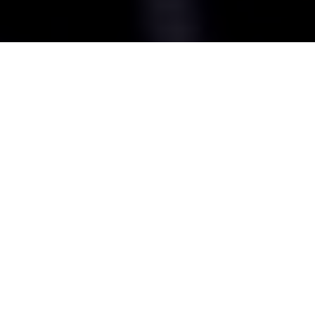
Jerónimo Berrío es un nombre que resuena con fuerza en el
automovilismo internacional, especialmente en los
circuitos de prototipos. Este joven piloto colombiano ha
construido una trayectoria brillante que lo posiciona como
el mejor piloto de circuito de prototipos en la actualidad.
Desde sus inicios en el karting hasta sus victorias en pistas
emblemáticas como Le Mans y Spa-Francorchamps, Berrío