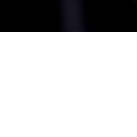
Las
tendencias de desarrollo web para 2022
se han vuelto
más prevalentes en el mundo de la tecnología. La web es
un elemento clave dentro de la actualidad y va a seguir
ofreciendo una solución ágil y estable, además de una
solución creativa para las necesidades puntuales durante