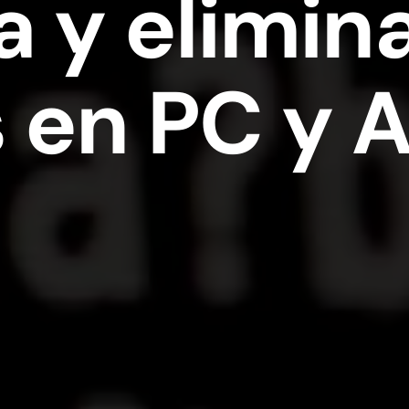
a y elimin
 en PC y 